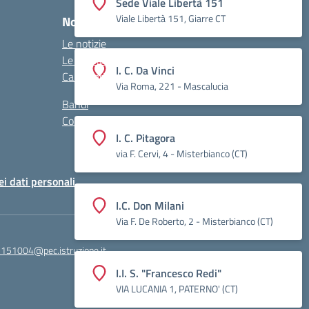
Sede Viale Libertà 151
Viale Libertà 151, Giarre CT
Novità
Le notizie
Le circolari
I. C. Da Vinci
Calendario eventi
Via Roma, 221 - Mascalucia
Bandi
Contatti
I. C. Pitagora
via F. Cervi, 4 - Misterbianco (CT)
ei dati personali
I.C. Don Milani
Via F. De Roberto, 2 - Misterbianco (CT)
51004@pec.istruzione.it
I.I. S. "Francesco Redi"
VIA LUCANIA 1, PATERNO' (CT)