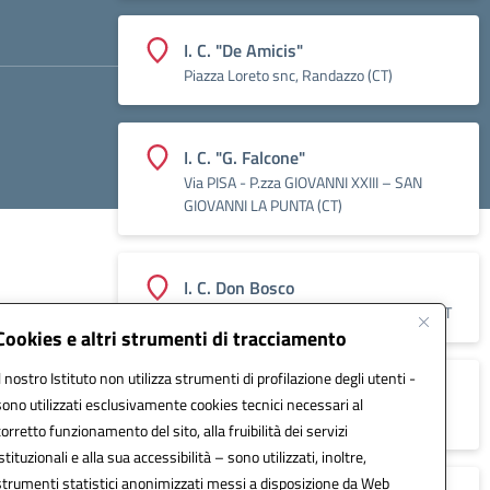
I. C. "De Amicis"
Piazza Loreto snc, Randazzo (CT)
I. C. "G. Falcone"
Via PISA - P.zza GIOVANNI XXIII – SAN
GIOVANNI LA PUNTA (CT)
I. C. Don Bosco
Via Solferino, 63 Santa Maria di Licodia CT
Cookies e altri strumenti di tracciamento
Il nostro Istituto non utilizza strumenti di profilazione degli utenti -
I. C. Santa Venerina
sono utilizzati esclusivamente cookies tecnici necessari al
Via Aldo Moro, Santa Venerina
corretto funzionamento del sito, alla fruibilità dei servizi
istituzionali e alla sua accessibilità – sono utilizzati, inoltre,
strumenti statistici anonimizzati messi a disposizione da Web