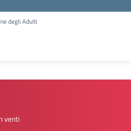
one degli Adulti
n venti