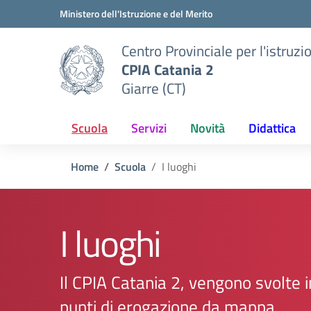
Vai ai contenuti
Vai al menu di navigazione
Vai al footer
Ministero dell'Istruzione e del Merito
Centro Provinciale per l'istruzi
CPIA Catania 2
Giarre (CT)
Scuola
Servizi
Novità
Didattica
Home
Scuola
I luoghi
I luoghi
Il CPIA Catania 2, vengono svolte i
punti di erogazione da mappa