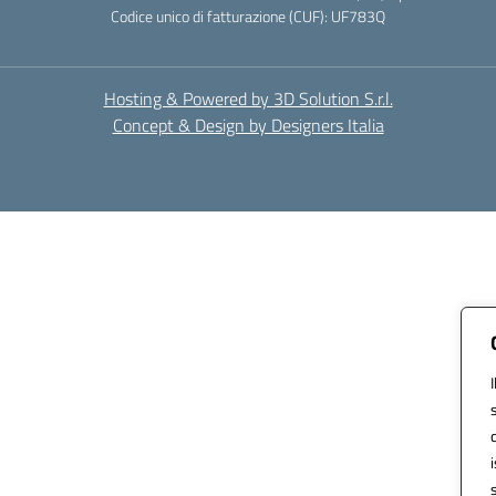
Codice unico di fatturazione (CUF): UF783Q
Hosting & Powered by 3D Solution S.r.l.
Concept & Design by Designers Italia