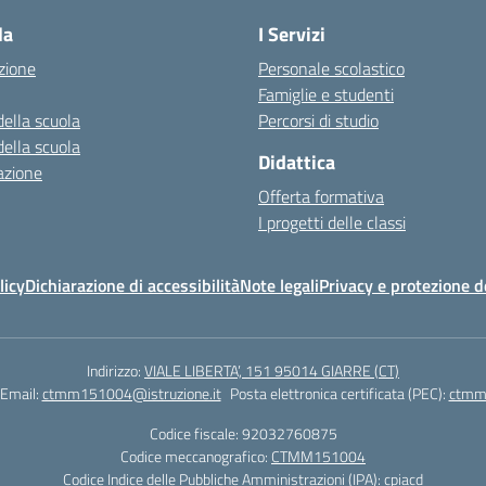
la
I Servizi
zione
Personale scolastico
Famiglie e studenti
della scuola
Percorsi di studio
della scuola
Didattica
azione
Offerta formativa
I progetti delle classi
licy
Dichiarazione di accessibilità
Note legali
Privacy e protezione d
Indirizzo:
VIALE LIBERTA’, 151 95014 GIARRE (CT)
Email:
ctmm151004@istruzione.it
Posta elettronica certificata (PEC):
ctmm1
Codice fiscale: 92032760875
Codice meccanografico:
CTMM151004
Codice Indice delle Pubbliche Amministrazioni (IPA): cpiacd