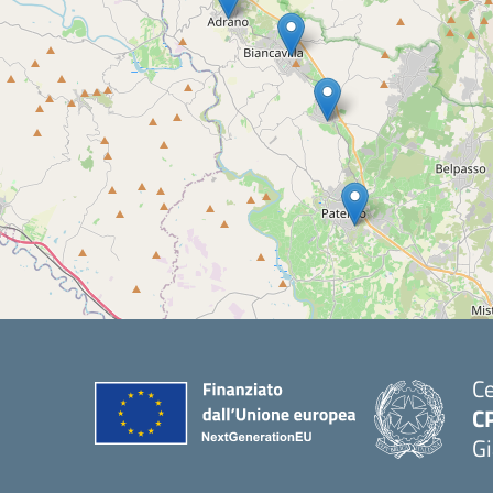
Ce
C
Gi
— 