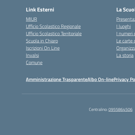
Link Esterni
La Scuo
MIUR
Presenta
Ufficio Scolastico Regionale
I luoghi
Ufficio Scolastico Territoriale
I numeri 
Scuola in Chiaro
Le carte 
Iscrizioni On Line
Organizz
Invalsi
La storia
Comune
Amministrazione Trasparente
Albo On-line
Privacy Po
Centralino:
0955864506