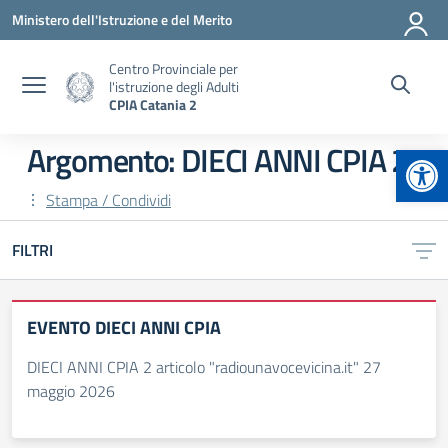
Vai ai contenuti
Vai al menu di navigazione
Vai al footer
Ministero dell'Istruzione e del Merito
Centro Provinciale per
l'istruzione degli Adulti
CPIA Catania 2
Apr
Argomento: DIECI ANNI CPIA 2
Stampa / Condividi
FILTRI
EVENTO DIECI ANNI CPIA
DIECI ANNI CPIA 2 articolo "radiounavocevicina.it" 27
maggio 2026