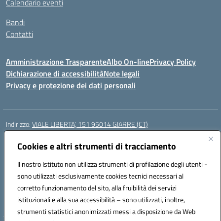
Calendario eventi
Bandi
Contatti
Amministrazione Trasparente
Albo On-line
Privacy Policy
Dichiarazione di accessibilità
Note legali
Privacy e protezione dei dati personali
Indirizzo:
VIALE LIBERTA’, 151 95014 GIARRE (CT)
Centralino:
0955864506
Email:
ctmm151004@istruzione.it
Posta elettronica certificata (PEC):
Cookies e altri strumenti di tracciamento
ctmm151004@pec.istruzione.it
Codice fiscale: 92032760875
Il nostro Istituto non utilizza strumenti di profilazione degli utenti -
Codice meccanografico:
CTMM151004
sono utilizzati esclusivamente cookies tecnici necessari al
Codice Indice delle Pubbliche Amministrazioni (IPA): cpiacd
corretto funzionamento del sito, alla fruibilità dei servizi
Codice unico di fatturazione (CUF): UF783Q
istituzionali e alla sua accessibilità – sono utilizzati, inoltre,
strumenti statistici anonimizzati messi a disposizione da Web