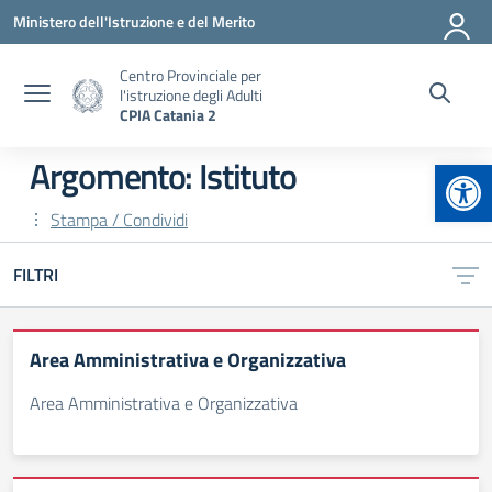
Vai ai contenuti
Vai al menu di navigazione
Vai al footer
Ministero dell'Istruzione e del Merito
Centro Provinciale per
l'istruzione degli Adulti
CPIA Catania 2
Apr
Argomento: Istituto
Stampa / Condividi
FILTRI
Area Amministrativa e Organizzativa
Area Amministrativa e Organizzativa