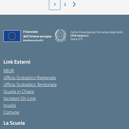
1
2
Pagina successiva
Centro Provinciale per l'istruzione degli Adulti
CPIA Catania 2
Giarre (CT)
— Visita la pagina iniziale della scuola
Link Esterni
MIUR
Ufficio Scolastico Regionale
Ufficio Scolastico Territoriale
Scuola in Chiaro
Iscrizioni On Line
Invalsi
Comune
La Scuola