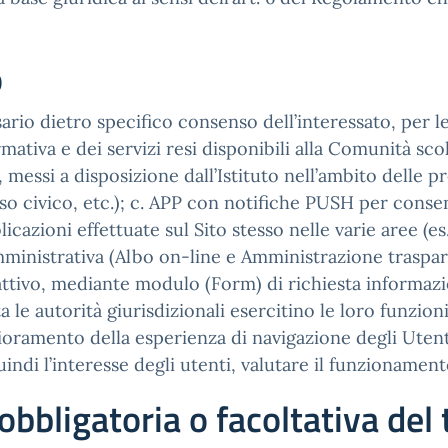
o
sario dietro specifico consenso dell’interessato, per le
rmativa e dei servizi resi disponibili alla Comunità scola
 messi a disposizione dall’Istituto nell’ambito delle pro
o civico, etc.); c. APP con notifiche PUSH per consenti
icazioni effettuate sul Sito stesso nelle varie aree (
mministrativa (Albo on-line e Amministrazione traspar
se attivo, mediante modulo (Form) di richiesta informaz
a le autorità giurisdizionali esercitino le loro funzion
amento della esperienza di navigazione degli Utenti); 
indi l’interesse degli utenti, valutare il funzionamento 
obbligatoria o facoltativa de