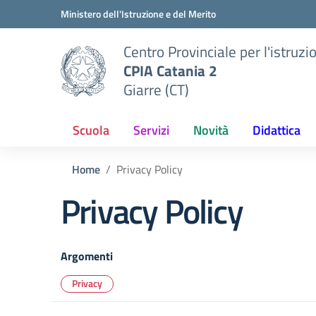
Vai ai contenuti
Vai al menu di navigazione
Vai al footer
Ministero dell'Istruzione e del Merito
Centro Provinciale per l'istruzi
CPIA Catania 2
Giarre (CT)
Scuola
Servizi
Novità
Didattica
Home
Privacy Policy
Privacy Policy
Argomenti
Privacy