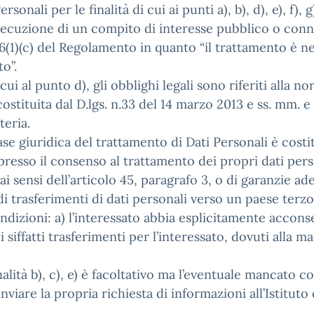
onali per le finalità di cui ai punti a), b), d), e), f), 
secuzione di un compito di interesse pubblico o connes
rt. 6(1)(c) del Regolamento in quanto “il trattamento è
to”.
i cui al punto d), gli obblighi legali sono riferiti alla
 costituita dal D.lgs. n.33 del 14 marzo 2013 e ss. mm. e
teria.
ase giuridica del trattamento di Dati Personali è costitui
resso il consenso al trattamento dei propri dati person
sensi dell’articolo 45, paragrafo 3, o di garanzie adeg
 trasferimenti di dati personali verso un paese terzo
condizioni: a) l’interessato abbia esplicitamente acco
di siffatti trasferimenti per l’interessato, dovuti alla
inalità b), c), e) è facoltativo ma l’eventuale mancato
i inviare la propria richiesta di informazioni all’Istitu