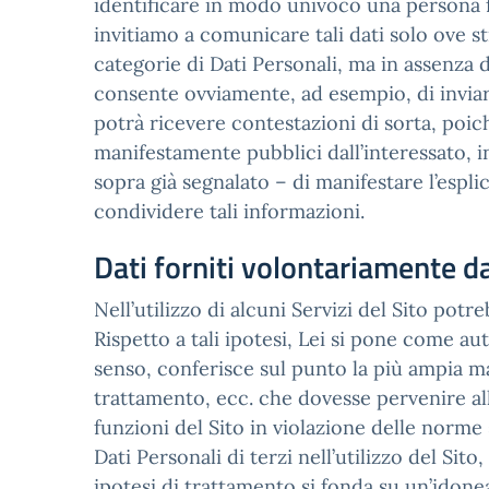
identificare in modo univoco una persona fisi
invitiamo a comunicare tali dati solo ove s
categorie di Dati Personali, ma in assenza 
consente ovviamente, ad esempio, di inviare
potrà ricevere contestazioni di sorta, poic
manifestamente pubblici dall’interessato, 
sopra già segnalato – di manifestare l’espli
condividere tali informazioni.
Dati forniti volontariamente da
Nell’utilizzo di alcuni Servizi del Sito potre
Rispetto a tali ipotesi, Lei si pone come au
senso, conferisce sul punto la più ampia m
trattamento, ecc. che dovesse pervenire all’I
funzioni del Sito in violazione delle norme s
Dati Personali di terzi nell’utilizzo del Si
ipotesi di trattamento si fonda su un’idonea