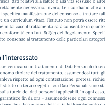
ca, dati relativi alla salute o alla vita sessuale o all
trettamente necessario. Invero, Le ricordiamo che a fr
di specifica manifestazione del consenso a trattare ta
 un curriculum vitae), l’Istituto non potrà essere rit
hé in tal caso il trattamento sarà consentito in quanto
in conformità con l’art. 9(2)(e) del Regolamento. Sp
cito consenso al trattamento delle particolari categor
ll’interessato
bbe verificarsi un trattamento di Dati Personali di terzi
tonomo titolare del trattamento, assumendosi tutti gli 
anleva rispetto ad ogni contestazione, pretesa, richie
stituto da terzi soggetti i cui Dati Personali siano stat
ulla tutela dei dati personali applicabili. In ogni cas
to, garantisce fin da ora – assumendosene ogni conness
 base giuridica ai sensi dell’art. 6 del Regolamento ch