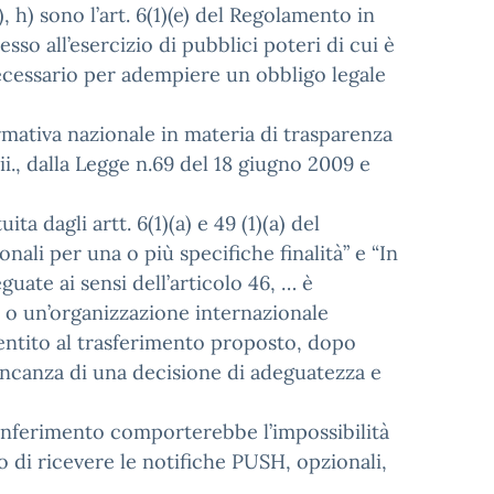
g), h) sono l’art. 6(1)(e) del Regolamento in
so all’esercizio di pubblici poteri di cui è
 necessario per adempiere un obbligo legale
 normativa nazionale in materia di trasparenza
 ii., dalla Legge n.69 del 18 giugno 2009 e
ta dagli artt. 6(1)(a) e 49 (1)(a) del
ali per una o più specifiche finalità” e “In
uate ai sensi dell’articolo 46, … è
 o un’organizzazione internazionale
nsentito al trasferimento proposto, dopo
 mancanza di una decisione di adeguatezza e
 conferimento comporterebbe l’impossibilità
to o di ricevere le notifiche PUSH, opzionali,