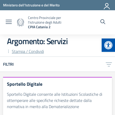
Vai ai contenuti
Vai al menu di navigazione
Vai al footer
Ministero dell'Istruzione e del Merito
Centro Provinciale per
l'istruzione degli Adulti
CPIA Catania 2
Apr
Argomento: Servizi
Stampa / Condividi
FILTRI
Sportello Digitale
Sportello Digitale consente alle Istituzioni Scolastiche di
ottemperare alle specifiche richieste dettate dalla
normativa in merito alla Dematerializzione