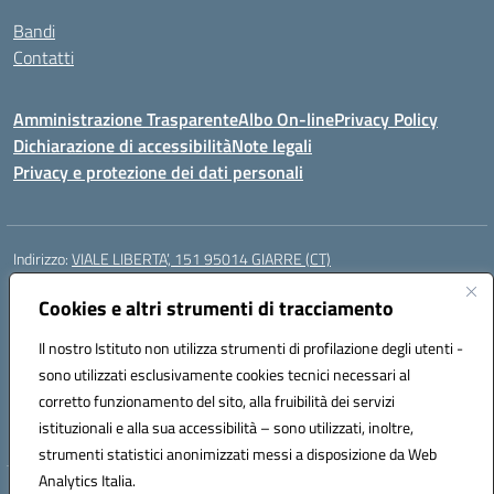
Bandi
Contatti
Amministrazione Trasparente
Albo On-line
Privacy Policy
Dichiarazione di accessibilità
Note legali
Privacy e protezione dei dati personali
Indirizzo:
VIALE LIBERTA’, 151 95014 GIARRE (CT)
Centralino:
0955864506
Email:
ctmm151004@istruzione.it
Posta elettronica certificata (PEC):
Cookies e altri strumenti di tracciamento
ctmm151004@pec.istruzione.it
Codice fiscale: 92032760875
Il nostro Istituto non utilizza strumenti di profilazione degli utenti -
Codice meccanografico:
CTMM151004
sono utilizzati esclusivamente cookies tecnici necessari al
Codice Indice delle Pubbliche Amministrazioni (IPA): cpiacd
corretto funzionamento del sito, alla fruibilità dei servizi
Codice unico di fatturazione (CUF): UF783Q
istituzionali e alla sua accessibilità – sono utilizzati, inoltre,
strumenti statistici anonimizzati messi a disposizione da Web
Analytics Italia.