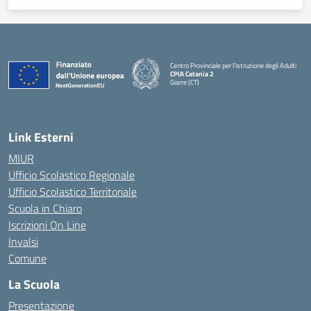
Centro Provinciale per l'istruzione degli Adulti
CPIA Catania 2
Giarre (CT)
— Visita la pagina iniziale della scuola
Link Esterni
MIUR
Ufficio Scolastico Regionale
Ufficio Scolastico Territoriale
Scuola in Chiaro
Iscrizioni On Line
Invalsi
Comune
La Scuola
Presentazione