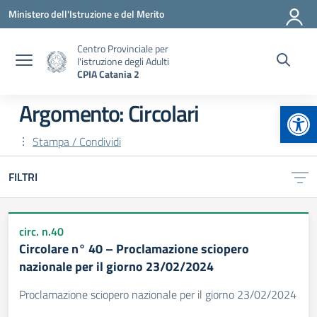
Vai ai contenuti
Vai al menu di navigazione
Vai al footer
Ministero dell'Istruzione e del Merito
Centro Provinciale per
l'istruzione degli Adulti
CPIA Catania 2
Apr
Argomento: Circolari
Stampa / Condividi
FILTRI
circ. n.40
Circolare n° 40 – Proclamazione sciopero
nazionale per il giorno 23/02/2024
Proclamazione sciopero nazionale per il giorno 23/02/2024