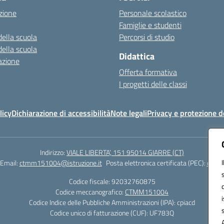
zione
Personale scolastico
Famiglie e studenti
della scuola
Percorsi di studio
della scuola
Didattica
azione
Offerta formativa
I progetti delle classi
licy
Dichiarazione di accessibilità
Note legali
Privacy e protezione d
Indirizzo:
VIALE LIBERTA’, 151 95014 GIARRE (CT)
Email:
ctmm151004@istruzione.it
Posta elettronica certificata (PEC):
ctmm1
Codice fiscale: 92032760875
Codice meccanografico:
CTMM151004
Codice Indice delle Pubbliche Amministrazioni (IPA): cpiacd
Codice unico di fatturazione (CUF): UF783Q