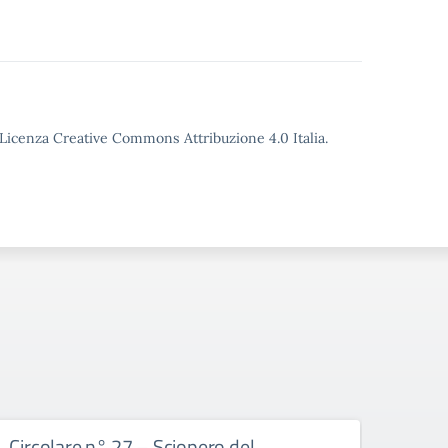
o Licenza Creative Commons Attribuzione 4.0 Italia.
Circolare n° 27 – Sciopero del
Circ