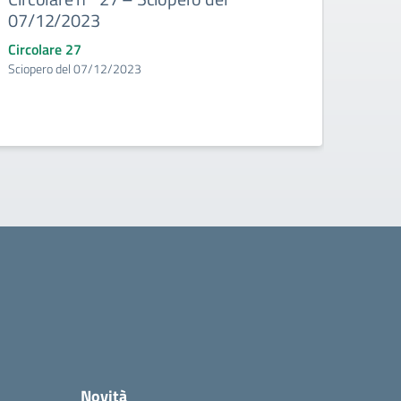
07/12/2023
Doce
Circolare 27
Circo
Sciopero del 07/12/2023
Convoc
Novità