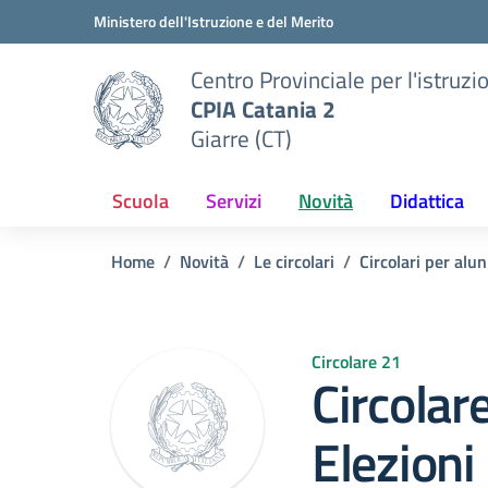
Vai ai contenuti
Vai al menu di navigazione
Vai al footer
Ministero dell'Istruzione e del Merito
Centro Provinciale per l'istruzi
CPIA Catania 2
Giarre (CT)
Scuola
Servizi
Novità
Didattica
Home
Novità
Le circolari
Circolari per alun
Circolare 21
Circolar
Elezioni 