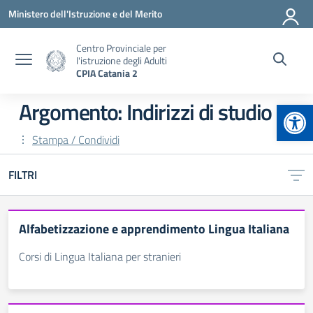
Vai ai contenuti
Vai al menu di navigazione
Vai al footer
Ministero dell'Istruzione e del Merito
Centro Provinciale per
l'istruzione degli Adulti
CPIA Catania 2
Apr
Argomento: Indirizzi di studio
Stampa / Condividi
FILTRI
Alfabetizzazione e apprendimento Lingua Italiana
Corsi di Lingua Italiana per stranieri