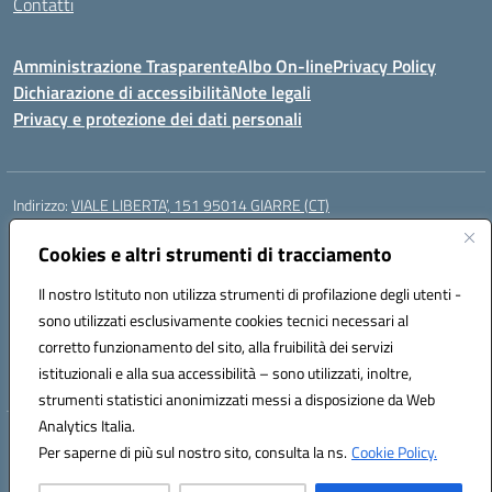
Contatti
Amministrazione Trasparente
Albo On-line
Privacy Policy
Dichiarazione di accessibilità
Note legali
Privacy e protezione dei dati personali
Indirizzo:
VIALE LIBERTA’, 151 95014 GIARRE (CT)
Centralino:
0955864506
Email:
ctmm151004@istruzione.it
Posta elettronica certificata (PEC):
Cookies e altri strumenti di tracciamento
ctmm151004@pec.istruzione.it
Codice fiscale: 92032760875
Il nostro Istituto non utilizza strumenti di profilazione degli utenti -
Codice meccanografico:
CTMM151004
sono utilizzati esclusivamente cookies tecnici necessari al
Codice Indice delle Pubbliche Amministrazioni (IPA): cpiacd
corretto funzionamento del sito, alla fruibilità dei servizi
Codice unico di fatturazione (CUF): UF783Q
istituzionali e alla sua accessibilità – sono utilizzati, inoltre,
strumenti statistici anonimizzati messi a disposizione da Web
Analytics Italia.
Hosting & Powered by 3D Solution S.r.l.
Per saperne di più sul nostro sito, consulta la ns.
Cookie Policy.
Concept & Design by Designers Italia