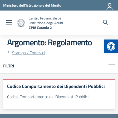
Vai ai contenuti
Vai al menu di navigazione
Vai al footer
Ministero dell'Istruzione e del Merito
Centro Provinciale per
l'istruzione degli Adulti
CPIA Catania 2
Apr
Argomento: Regolamento
Stampa / Condividi
FILTRI
Codice Comportamento dei Dipendenti Pubblici
Codice Comportamento dei Dipendenti Pubblici