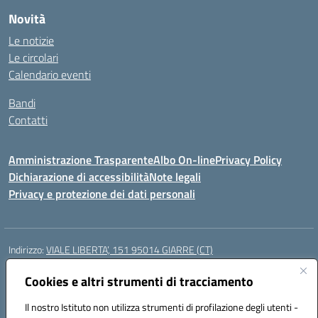
Novità
Le notizie
Le circolari
Calendario eventi
Bandi
Contatti
Amministrazione Trasparente
Albo On-line
Privacy Policy
Dichiarazione di accessibilità
Note legali
Privacy e protezione dei dati personali
Indirizzo:
VIALE LIBERTA’, 151 95014 GIARRE (CT)
Centralino:
0955864506
Email:
ctmm151004@istruzione.it
Posta elettronica certificata (PEC):
Cookies e altri strumenti di tracciamento
ctmm151004@pec.istruzione.it
Codice fiscale: 92032760875
Il nostro Istituto non utilizza strumenti di profilazione degli utenti -