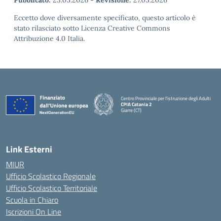
Pubblicato:
23.05.2026
-
Revisione:
27.05.2026
Eccetto dove diversamente specificato, questo articolo è
stato rilasciato sotto Licenza Creative Commons
Attribuzione 4.0 Italia.
Centro Provinciale per l'istruzione degli Adulti
CPIA Catania 2
Giarre (CT)
— Visita la pagina iniziale della scuola
Link Esterni
MIUR
Ufficio Scolastico Regionale
Ufficio Scolastico Territoriale
Scuola in Chiaro
Iscrizioni On Line