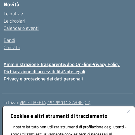
Novità
Le notizie
Le circolari
Calendario eventi
Bandi
Contatti
Amministrazione Trasparente
Albo On-line
Privacy Policy
Dichiarazione di accessibilità
Note legali
Privacy e protezione dei dati personali
Indirizzo:
VIALE LIBERTA’, 151 95014 GIARRE (CT)
Centralino:
0955864506
Email:
ctmm151004@istruzione.it
Posta elettronica certificata (PEC):
Cookies e altri strumenti di tracciamento
ctmm151004@pec.istruzione.it
Codice fiscale: 92032760875
Il nostro Istituto non utilizza strumenti di profilazione degli utenti -
Codice meccanografico:
CTMM151004
sono utilizzati esclusivamente cookies tecnici necessari al