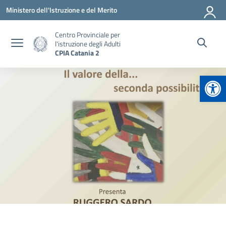
Vai ai contenuti
Vai al menu di navigazione
Vai al footer
Ministero dell'Istruzione e del Merito
Centro Provinciale per
l'istruzione degli Adulti
CPIA Catania 2
Apr