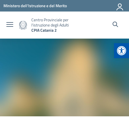
Vai ai contenuti
Vai al menu di navigazione
Vai al footer
Ministero dell'Istruzione e del Merito
Centro Provinciale per
l'istruzione degli Adulti
CPIA Catania 2
Apr