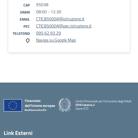
95038
CAP
08:00 - 12:30
ORARI
CTIC85000A@istruzione.it
EMAIL
CTIC85000A@pec.istruzione.it
PEC
095 62 93 29
TELEFONO
Naviga su Google Map
Centro Provinciale per l'istruzione degli Adulti
CPIA Catania 2
Giarre (CT)
— Visita la pagina iniziale della scuola
Link Esterni