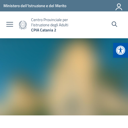
Vai ai contenuti
Vai al menu di navigazione
Vai al footer
Ministero dell'Istruzione e del Merito
Centro Provinciale per
l'istruzione degli Adulti
CPIA Catania 2
Apr