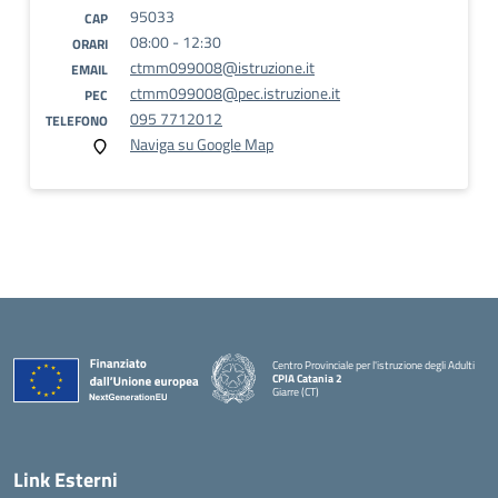
95033
CAP
08:00 - 12:30
ORARI
ctmm099008@istruzione.it
EMAIL
ctmm099008@pec.istruzione.it
PEC
095 7712012
TELEFONO
Naviga su Google Map
Centro Provinciale per l'istruzione degli Adulti
CPIA Catania 2
Giarre (CT)
— Visita la pagina iniziale della scuola
Link Esterni