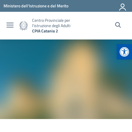
Vai ai contenuti
Vai al menu di navigazione
Vai al footer
Ministero dell'Istruzione e del Merito
Centro Provinciale per
l'istruzione degli Adulti
CPIA Catania 2
Apr