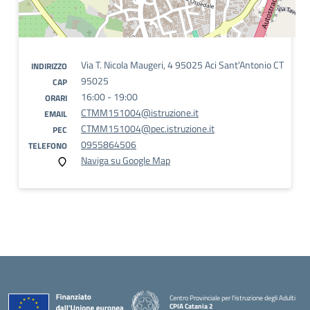
Via T. Nicola Maugeri, 4 95025 Aci Sant'Antonio CT
INDIRIZZO
95025
CAP
16:00 - 19:00
ORARI
CTMM151004@istruzione.it
EMAIL
CTMM151004@pec.istruzione.it
PEC
0955864506
TELEFONO
Naviga su Google Map
Centro Provinciale per l'istruzione degli Adulti
CPIA Catania 2