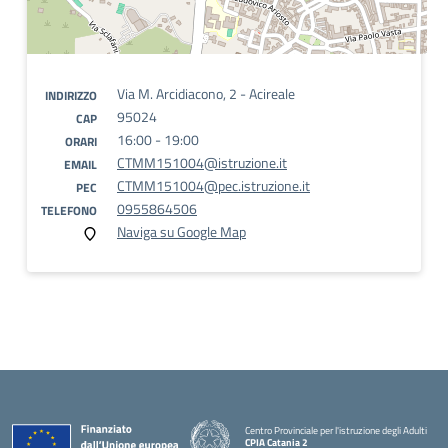
Via M. Arcidiacono, 2 - Acireale
INDIRIZZO
95024
CAP
16:00 - 19:00
ORARI
CTMM151004@istruzione.it
EMAIL
CTMM151004@pec.istruzione.it
PEC
0955864506
TELEFONO
Naviga su Google Map
Centro Provinciale per l'istruzione degli Adulti
CPIA Catania 2