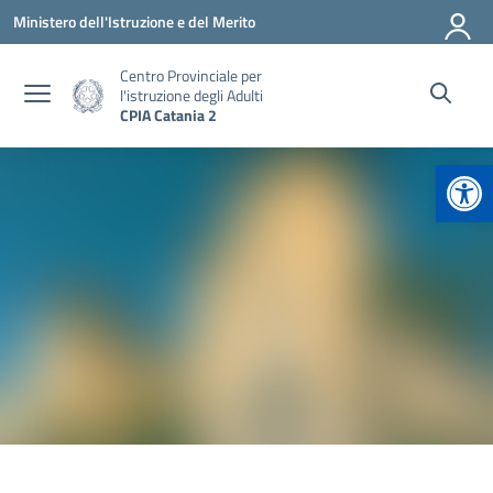
Vai ai contenuti
Vai al menu di navigazione
Vai al footer
Ministero dell'Istruzione e del Merito
Centro Provinciale per
l'istruzione degli Adulti
CPIA Catania 2
Apr