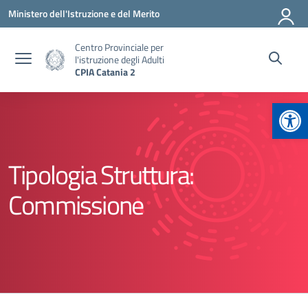
Vai ai contenuti
Vai al menu di navigazione
Vai al footer
Ministero dell'Istruzione e del Merito
Centro Provinciale per
l'istruzione degli Adulti
CPIA Catania 2
Apr
Tipologia Struttura:
Commissione