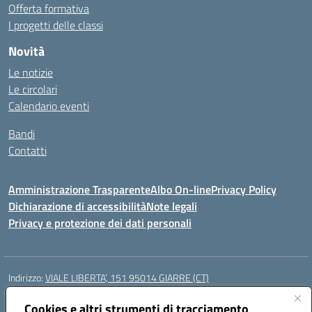
Offerta formativa
I progetti delle classi
Novità
Le notizie
Le circolari
Calendario eventi
Bandi
Contatti
Amministrazione Trasparente
Albo On-line
Privacy Policy
Dichiarazione di accessibilità
Note legali
Privacy e protezione dei dati personali
Indirizzo:
VIALE LIBERTA’, 151 95014 GIARRE (CT)
Centralino:
0955864506
Email:
ctmm151004@istruzione.it
Posta elettronica certificata (PEC):
Cookies e altri strumenti di tracciamento
ctmm151004@pec.istruzione.it