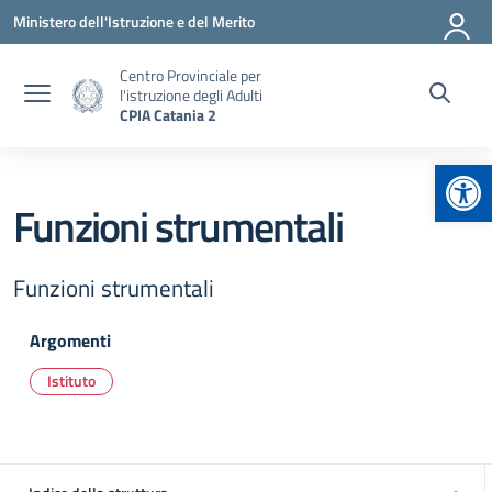
Vai ai contenuti
Vai al menu di navigazione
Vai al footer
Ministero dell'Istruzione e del Merito
Centro Provinciale per
l'istruzione degli Adulti
CPIA Catania 2
Apr
Funzioni strumentali
Funzioni strumentali
Argomenti
Istituto