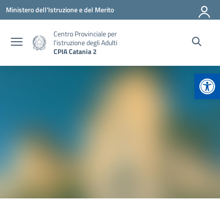
Vai ai contenuti
Vai al menu di navigazione
Vai al footer
Ministero dell'Istruzione e del Merito
Centro Provinciale per
l'istruzione degli Adulti
CPIA Catania 2
Apr