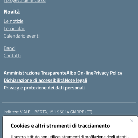
I progetti delle classi
Novità
Le notizie
Le circolari
Calendario eventi
Bandi
Contatti
Amministrazione Trasparente
Albo On-line
Privacy Policy
Dichiarazione di accessibilità
Note legali
Privacy e protezione dei dati personali
Indirizzo:
VIALE LIBERTA’, 151 95014 GIARRE (CT)
Centralino:
0955864506
Email:
ctmm151004@istruzione.it
Posta elettronica certificata (PEC):
Cookies e altri strumenti di tracciamento
ctmm151004@pec.istruzione.it
Codice fiscale: 92032760875
Il nostro Istituto non utilizza strumenti di profilazione degli utenti -