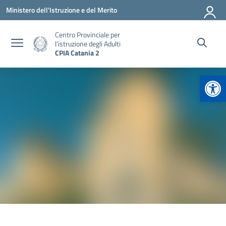
Vai ai contenuti
Vai al menu di navigazione
Vai al footer
Ministero dell'Istruzione e del Merito
Centro Provinciale per
l'istruzione degli Adulti
CPIA Catania 2
Apr