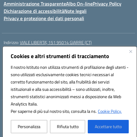
Amministrazione Trasparente
Albo On-line
Privacy Policy
Dichiarazione di accessibilità
Note legali
Privacy e protezione dei dati personali
Indirizzo:
VIALE LIBERTA’, 151 95014 GIARRE (CT)
Centralino:
0955864506
Email:
ctmm151004@istruzione.it
Posta elettronica certificata (PEC):
ctmm151004@pec.istruzione.it
Cookies e altri strumenti di tracciamento
Codice fiscale: 92032760875
Il nostro Istituto non utilizza strumenti di profilazione degli utenti -
Codice meccanografico:
CTMM151004
sono utilizzati esclusivamente cookies tecnici necessari al
Codice Indice delle Pubbliche Amministrazioni (IPA): cpiacd
corretto funzionamento del sito, alla fruibilità dei servizi
Codice unico di fatturazione (CUF): UF783Q
istituzionali e alla sua accessibilità – sono utilizzati, inoltre,
strumenti statistici anonimizzati messi a disposizione da Web
Analytics Italia.
Hosting & Powered by 3D Solution S.r.l.
Per saperne di più sul nostro sito, consulta la ns.
Cookie Policy.
Concept & Design by Designers Italia
Personalizza
Rifiuta tutto
Accettare tutto