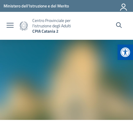
Vai ai contenuti
Vai al menu di navigazione
Vai al footer
Ministero dell'Istruzione e del Merito
Centro Provinciale per
l'istruzione degli Adulti
CPIA Catania 2
Apr