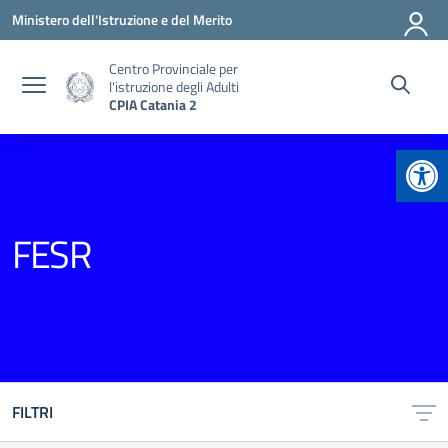
Vai ai contenuti
Vai al menu di navigazione
Vai al footer
Ministero dell'Istruzione e del Merito
Centro Provinciale per
l'istruzione degli Adulti
CPIA Catania 2
Apr
FESR
FILTRI