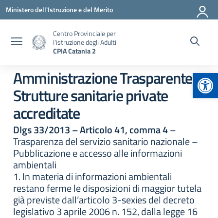
Vai ai contenuti
Vai al menu di navigazione
Vai al footer
Ministero dell'Istruzione e del Merito
Centro Provinciale per
l'istruzione degli Adulti
CPIA Catania 2
Apr
Amministrazione Trasparente:
Strutture sanitarie private
accreditate
Dlgs 33/2013 – Articolo 41, comma 4
–
Trasparenza del servizio sanitario nazionale –
Pubblicazione e accesso alle informazioni
ambientali
1. In materia di informazioni ambientali
restano ferme le disposizioni di maggior tutela
già previste dall’articolo 3-sexies del decreto
legislativo 3 aprile 2006 n. 152, dalla legge 16