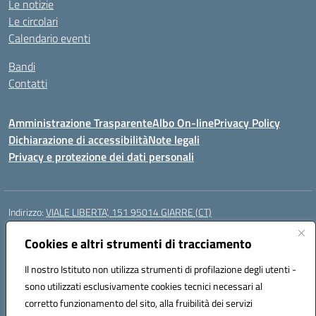
Le notizie
Le circolari
Calendario eventi
Bandi
Contatti
Amministrazione Trasparente
Albo On-line
Privacy Policy
Dichiarazione di accessibilità
Note legali
Privacy e protezione dei dati personali
Indirizzo:
VIALE LIBERTA’, 151 95014 GIARRE (CT)
Centralino:
0955864506
Email:
ctmm151004@istruzione.it
Posta elettronica certificata (PEC):
Cookies e altri strumenti di tracciamento
ctmm151004@pec.istruzione.it
Codice fiscale: 92032760875
Il nostro Istituto non utilizza strumenti di profilazione degli utenti -
Codice meccanografico:
CTMM151004
sono utilizzati esclusivamente cookies tecnici necessari al
Codice Indice delle Pubbliche Amministrazioni (IPA): cpiacd
corretto funzionamento del sito, alla fruibilità dei servizi
Codice unico di fatturazione (CUF): UF783Q