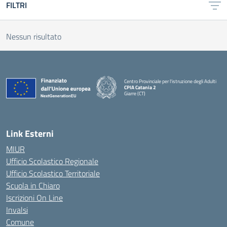
FILTRI
Nessun risultato
Centro Provinciale per l'istruzione degli Adulti
CPIA Catania 2
Giarre (CT)
— Visita la pagina iniziale della scuola
Link Esterni
MIUR
Ufficio Scolastico Regionale
Ufficio Scolastico Territoriale
Scuola in Chiaro
Iscrizioni On Line
Invalsi
Comune