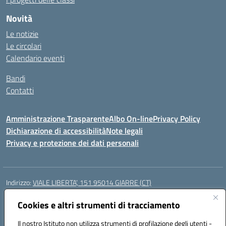
Novità
Le notizie
Le circolari
Calendario eventi
Bandi
Contatti
Amministrazione Trasparente
Albo On-line
Privacy Policy
Dichiarazione di accessibilità
Note legali
Privacy e protezione dei dati personali
Indirizzo:
VIALE LIBERTA’, 151 95014 GIARRE (CT)
Centralino:
0955864506
Email:
ctmm151004@istruzione.it
Posta elettronica certificata (PEC):
Cookies e altri strumenti di tracciamento
ctmm151004@pec.istruzione.it
Codice fiscale: 92032760875
Il nostro Istituto non utilizza strumenti di profilazione degli utenti -