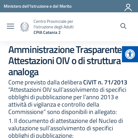
Vai ai contenuti
Vai al menu di navigazione
Vai al footer
Ministero dell'Istruzione e del Merito
Centro Provinciale per
l'istruzione degli Adulti
CPIA Catania 2
Apr
Amministrazione Trasparente:
Attestazioni OIV o di struttura
analoga
Come previsto dalla delibera
CiVIT n. 71/2013
“Attestazioni OIV sull’assolvimento di specifici
obblighi di pubblicazione per l’anno 2013 e
attività di vigilanza e controllo della
Commissione” sono disponibili in allegato:
1. Il documento di attestazione del Nucleo di
valutazione sull’assolvimento di specifici
obblighi di pubblicazione;