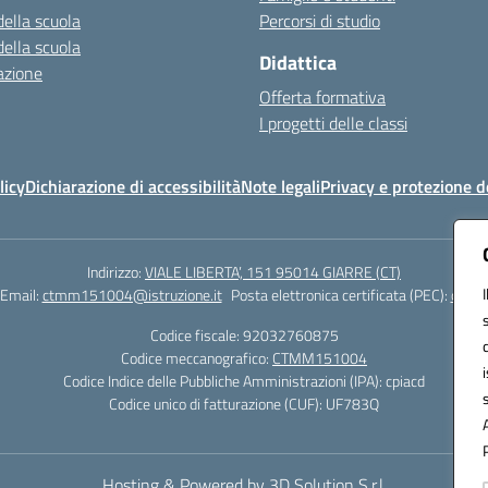
della scuola
Percorsi di studio
della scuola
Didattica
azione
Offerta formativa
I progetti delle classi
licy
Dichiarazione di accessibilità
Note legali
Privacy e protezione d
Indirizzo:
VIALE LIBERTA’, 151 95014 GIARRE (CT)
Email:
ctmm151004@istruzione.it
Posta elettronica certificata (PEC):
ctmm1
Codice fiscale: 92032760875
Codice meccanografico:
CTMM151004
Codice Indice delle Pubbliche Amministrazioni (IPA): cpiacd
Codice unico di fatturazione (CUF): UF783Q
Hosting & Powered by 3D Solution S.r.l.