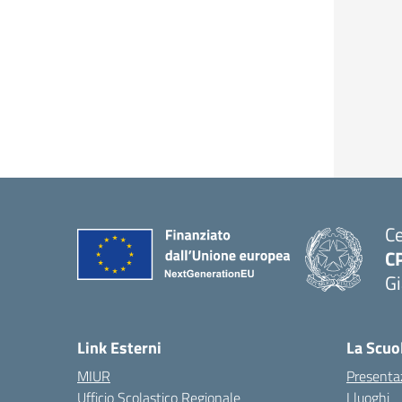
Ce
C
Gi
— 
Link Esterni
La Scuo
MIUR
Presenta
Ufficio Scolastico Regionale
I luoghi