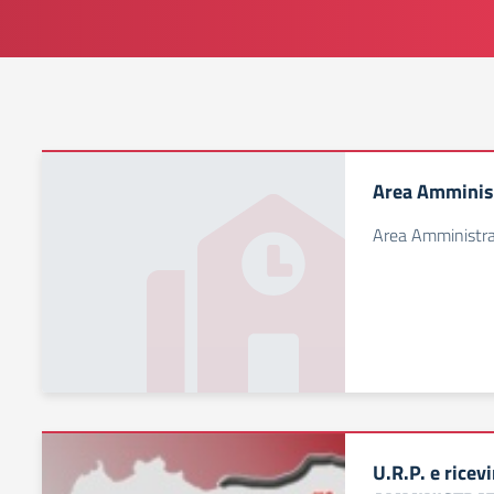
Area Amminist
Area Amministra
U.R.P. e rice