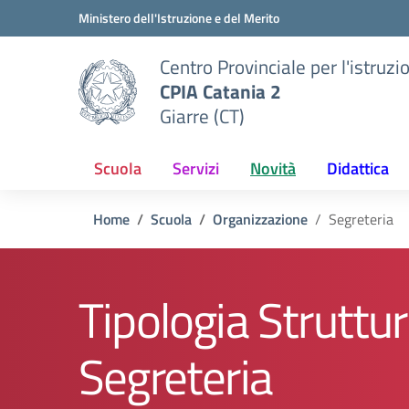
Vai ai contenuti
Vai al menu di navigazione
Vai al footer
Ministero dell'Istruzione e del Merito
Centro Provinciale per l'istruzi
CPIA Catania 2
Giarre (CT)
Scuola
Servizi
Novità
Didattica
Home
Scuola
Organizzazione
Segreteria
Tipologia Struttur
Segreteria