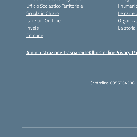
Ufficio Scolastico Territoriale
I numeri 
Scuola in Chiaro
Le carte 
Iscrizioni On Line
Organizz
Invalsi
La storia
Comune
Amministrazione Trasparente
Albo On-line
Privacy Po
Centralino:
0955864506