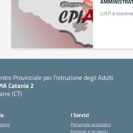
AMMINISTRAT
U.R.P. e ricevi
ntro Provinciale per l'istruzione degli Adulti
PIA Catania 2
arre (CT)
Visita la pagina iniziale della scuola
la
I Servizi
zione
Personale scolastico
Famiglie e studenti