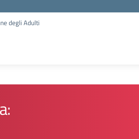
one degli Adulti
a: