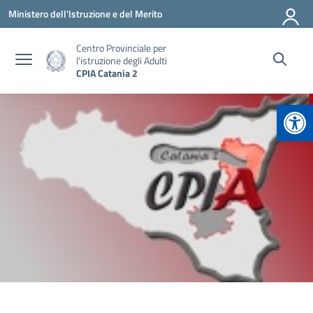
Vai ai contenuti
Vai al menu di navigazione
Vai al footer
Ministero dell'Istruzione e del Merito
Centro Provinciale per
l'istruzione degli Adulti
CPIA Catania 2
Apr