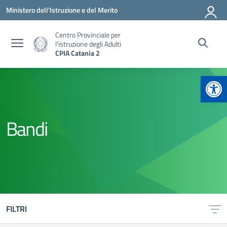
Vai ai contenuti
Vai al menu di navigazione
Vai al footer
Ministero dell'Istruzione e del Merito
Centro Provinciale per
l'istruzione degli Adulti
CPIA Catania 2
Apr
Bandi
FILTRI