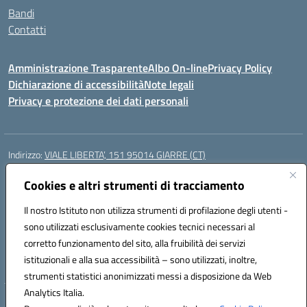
Bandi
Contatti
Amministrazione Trasparente
Albo On-line
Privacy Policy
Dichiarazione di accessibilità
Note legali
Privacy e protezione dei dati personali
Indirizzo:
VIALE LIBERTA’, 151 95014 GIARRE (CT)
Centralino:
0955864506
Email:
ctmm151004@istruzione.it
Posta elettronica certificata (PEC):
Cookies e altri strumenti di tracciamento
ctmm151004@pec.istruzione.it
Codice fiscale: 92032760875
Il nostro Istituto non utilizza strumenti di profilazione degli utenti -
Codice meccanografico:
CTMM151004
sono utilizzati esclusivamente cookies tecnici necessari al
Codice Indice delle Pubbliche Amministrazioni (IPA): cpiacd
corretto funzionamento del sito, alla fruibilità dei servizi
Codice unico di fatturazione (CUF): UF783Q
istituzionali e alla sua accessibilità – sono utilizzati, inoltre,
strumenti statistici anonimizzati messi a disposizione da Web
Analytics Italia.
Hosting & Powered by 3D Solution S.r.l.