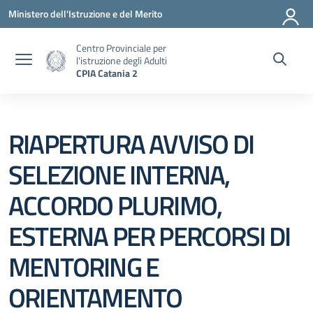
Vai ai contenuti
Vai al menu di navigazione
Vai al footer
Ministero dell'Istruzione e del Merito
Centro Provinciale per
l'istruzione degli Adulti
CPIA Catania 2
RIAPERTURA AVVISO DI
SELEZIONE INTERNA,
ACCORDO PLURIMO,
ESTERNA PER PERCORSI DI
MENTORING E
ORIENTAMENTO