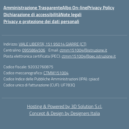
Amministrazione Trasparente
Albo On-line
Privacy Policy
Dichiarazione di accessibilità
Note legali
Privacy e protezione dei dati personali
Indirizzo:
VIALE LIBERTA’, 151 95014 GIARRE (CT)
Centralino:
0955864506
Email:
ctmm151004@istruzione.it
Posta elettronica certificata (PEC):
ctmm151004@pec.istruzione.it
Codice fiscale: 92032760875
Codice meccanografico:
CTMM151004
Codice Indice delle Pubbliche Amministrazioni (IPA): cpiacd
Codice unico di fatturazione (CUF): UF783Q
Hosting & Powered by 3D Solution S.r.l.
Concept & Design by Designers Italia