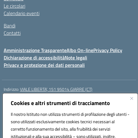
Le circolari
Calendario eventi
Bandi
Contatti
Amministrazione Trasparente
Albo On-line
Privacy Policy
Dichiarazione di accessibilità
Note legali
Privacy e protezione dei dati personali
Indirizzo:
VIALE LIBERTA’, 151 95014 GIARRE (CT)
Centralino:
0955864506
Email:
ctmm151004@istruzione.it
Posta elettronica certificata (PEC):
Cookies e altri strumenti di tracciamento
ctmm151004@pec.istruzione.it
Codice fiscale: 92032760875
Il nostro Istituto non utilizza strumenti di profilazione degli utenti -
Codice meccanografico:
CTMM151004
sono utilizzati esclusivamente cookies tecnici necessari al
Codice Indice delle Pubbliche Amministrazioni (IPA): cpiacd
corretto funzionamento del sito, alla fruibilità dei servizi
Codice unico di fatturazione (CUF): UF783Q
istituzionali e alla sua accessibilità – sono utilizzati, inoltre,