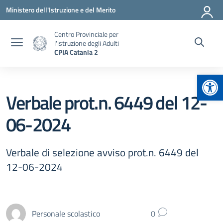
Vai ai contenuti
Vai al menu di navigazione
Vai al footer
Ministero dell'Istruzione e del Merito
Centro Provinciale per
l'istruzione degli Adulti
CPIA Catania 2
Apr
Verbale prot.n. 6449 del 12-
06-2024
Verbale di selezione avviso prot.n. 6449 del
12-06-2024
Personale scolastico
0