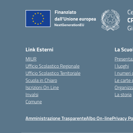
Ce
C
Gi
— 
Link Esterni
La Scuo
MIUR
Presenta
Ufficio Scolastico Regionale
I luoghi
Ufficio Scolastico Territoriale
I numeri 
Scuola in Chiaro
Le carte 
Iscrizioni On Line
Organizz
Invalsi
La storia
Comune
Amministrazione Trasparente
Albo On-line
Privacy Po