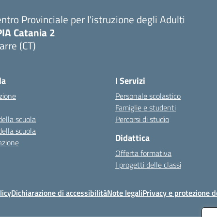
ntro Provinciale per l'istruzione degli Adulti
PIA Catania 2
arre (CT)
Visita la pagina iniziale della scuola
la
I Servizi
zione
Personale scolastico
Famiglie e studenti
della scuola
Percorsi di studio
della scuola
Didattica
azione
Offerta formativa
I progetti delle classi
licy
Dichiarazione di accessibilità
Note legali
Privacy e protezione d