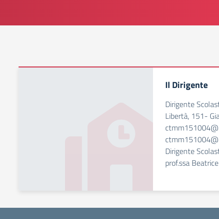
Il Dirigente
Dirigente Scolast
Libertà, 151- G
ctmm151004@is
ctmm151004@pec.
Dirigente Scolast
prof.ssa Beatrice