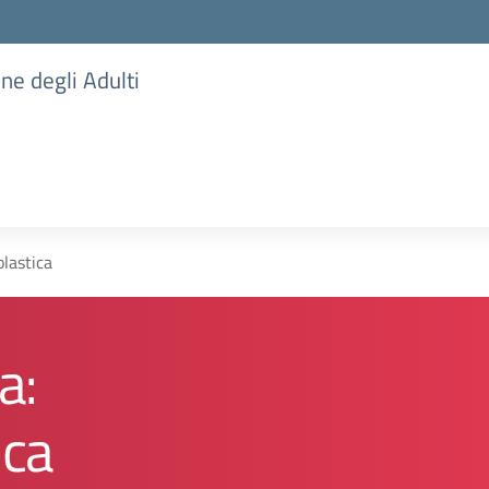
one degli Adulti
olastica
a:
ica