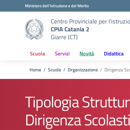
Vai ai contenuti
Vai al menu di navigazione
Vai al footer
Ministero dell'Istruzione e del Merito
Centro Provinciale per l'istruzi
CPIA Catania 2
Giarre (CT)
Scuola
Servizi
Novità
Didattica
Home
Scuola
Organizzazione
Dirigenza Sc
Tipologia Struttur
Dirigenza Scolast