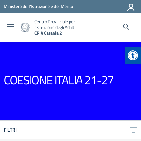
Vai ai contenuti
Vai al menu di navigazione
Vai al footer
Ministero dell'Istruzione e del Merito
Centro Provinciale per
l'istruzione degli Adulti
CPIA Catania 2
Apr
COESIONE ITALIA 21-27
FILTRI