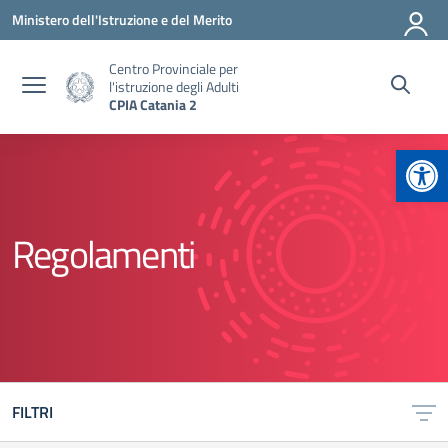
Vai ai contenuti
Vai al menu di navigazione
Vai al footer
Ministero dell'Istruzione e del Merito
Centro Provinciale per
l'istruzione degli Adulti
CPIA Catania 2
Apr
Regolamenti
FILTRI