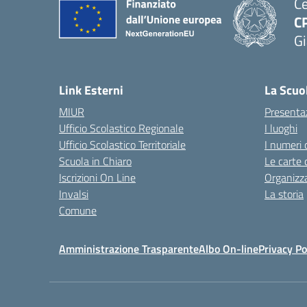
Ce
C
Gi
— 
Link Esterni
La Scuo
MIUR
Presenta
Ufficio Scolastico Regionale
I luoghi
Ufficio Scolastico Territoriale
I numeri 
Scuola in Chiaro
Le carte 
Iscrizioni On Line
Organizz
Invalsi
La storia
Comune
Amministrazione Trasparente
Albo On-line
Privacy Po