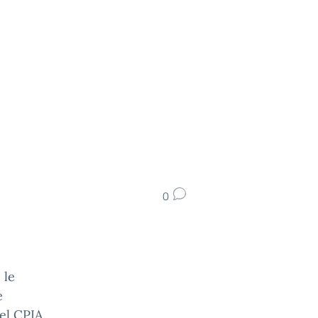
0
 le
e
del CPIA