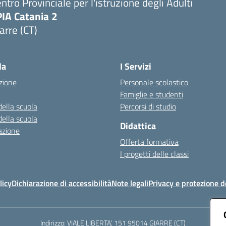
ntro Provinciale per l'istruzione degli Adulti
PIA Catania 2
arre (CT)
Visita la pagina iniziale della scuola
la
I Servizi
zione
Personale scolastico
Famiglie e studenti
della scuola
Percorsi di studio
della scuola
Didattica
azione
Offerta formativa
I progetti delle classi
licy
Dichiarazione di accessibilità
Note legali
Privacy e protezione d
Indirizzo:
VIALE LIBERTA’, 151 95014 GIARRE (CT)