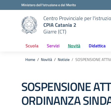
Vai ai contenuti
Vai al menu di navigazione
Vai al footer
Ministero dell'Istruzione e del Merito
Centro Provinciale per l'istruzi
CPIA Catania 2
Giarre (CT)
Scuola
Servizi
Novità
Didattica
Home
Novità
Notizie
SOSPENSIONE ATTIV
SOSPENSIONE ATTI
ORDINANZA SIND