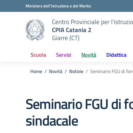
Vai ai contenuti
Vai al menu di navigazione
Vai al footer
Ministero dell'Istruzione e del Merito
Centro Provinciale per l'istruzi
CPIA Catania 2
Giarre (CT)
Scuola
Servizi
Novità
Didattica
Home
Novità
Notizie
Seminario FGU di for
Seminario FGU di f
sindacale