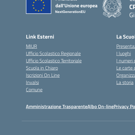
C
Gi
— 
Link Esterni
La Scuo
MIUR
Presenta
Ufficio Scolastico Regionale
I luoghi
Ufficio Scolastico Territoriale
I numeri 
Scuola in Chiaro
Le carte 
Iscrizioni On Line
Organizz
Invalsi
La storia
Comune
Amministrazione Trasparente
Albo On-line
Privacy Po