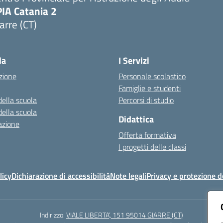
PIA Catania 2
arre (CT)
Visita la pagina iniziale della scuola
la
I Servizi
zione
Personale scolastico
Famiglie e studenti
della scuola
Percorsi di studio
della scuola
Didattica
azione
Offerta formativa
I progetti delle classi
licy
Dichiarazione di accessibilità
Note legali
Privacy e protezione d
Indirizzo:
VIALE LIBERTA’, 151 95014 GIARRE (CT)