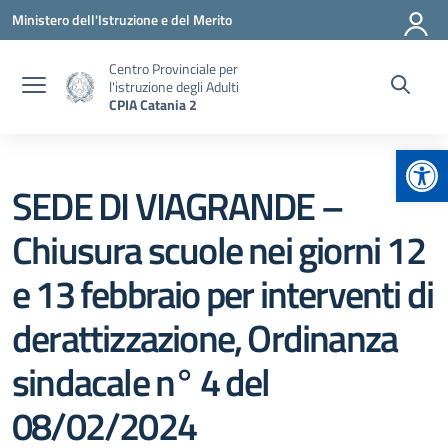
Vai ai contenuti
Vai al menu di navigazione
Vai al footer
Ministero dell'Istruzione e del Merito
Centro Provinciale per
l'istruzione degli Adulti
CPIA Catania 2
Apr
SEDE DI VIAGRANDE –
Chiusura scuole nei giorni 12
e 13 febbraio per interventi di
derattizzazione, Ordinanza
sindacale n° 4 del
08/02/2024