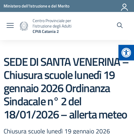
Vai ai contenuti
Vai al menu di navigazione
Vai al footer
Ministero dell'Istruzione e del Merito
Centro Provinciale per
l'istruzione degli Adulti
CPIA Catania 2
Apr
SEDE DI SANTA VENERINA –
Chiusura scuole lunedì 19
gennaio 2026 Ordinanza
Sindacale n° 2 del
18/01/2026 – allerta meteo
Chiusura scuole lunedì 19 gennaio 2026