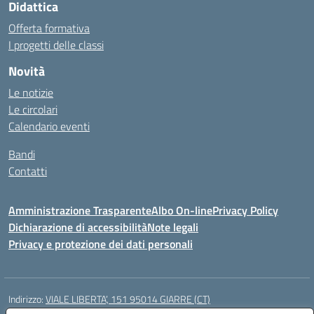
Didattica
Offerta formativa
I progetti delle classi
Novità
Le notizie
Le circolari
Calendario eventi
Bandi
Contatti
Amministrazione Trasparente
Albo On-line
Privacy Policy
Dichiarazione di accessibilità
Note legali
Privacy e protezione dei dati personali
Indirizzo:
VIALE LIBERTA’, 151 95014 GIARRE (CT)
Centralino:
0955864506
Email:
ctmm151004@istruzione.it