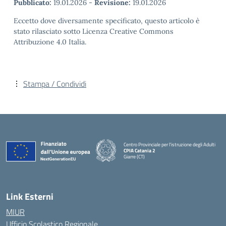
Pubblicato:
19.01.2026
-
Revisione:
19.01.2026
Eccetto dove diversamente specificato, questo articolo è
stato rilasciato sotto Licenza Creative Commons
Attribuzione 4.0 Italia.
Stampa / Condividi
Centro Provinciale per l'istruzione degli Adulti
CPIA Catania 2
Giarre (CT)
— Visita la pagina iniziale della scuola
Link Esterni
MIUR
Ufficio Scolastico Regionale