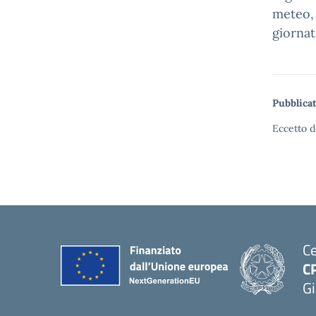
meteo, 
giornat
Pubblicat
Eccetto d
Ce
C
Gi
— 