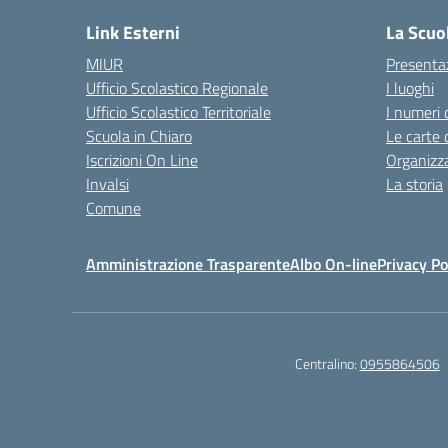
Link Esterni
La Scuo
MIUR
Presenta
Ufficio Scolastico Regionale
I luoghi
Ufficio Scolastico Territoriale
I numeri 
Scuola in Chiaro
Le carte 
Iscrizioni On Line
Organizz
Invalsi
La storia
Comune
Amministrazione Trasparente
Albo On-line
Privacy Po
Centralino:
0955864506