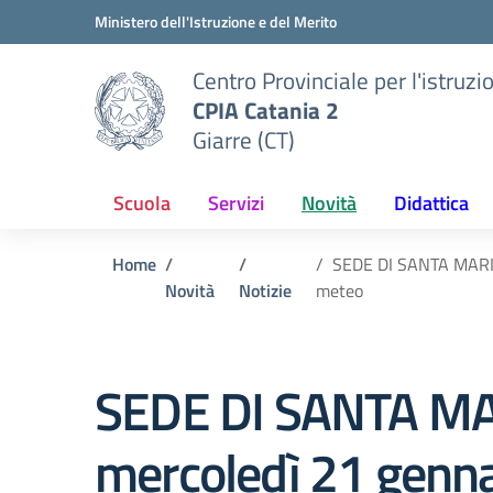
Vai ai contenuti
Vai al menu di navigazione
Vai al footer
Ministero dell'Istruzione e del Merito
Centro Provinciale per l'istruzi
CPIA Catania 2
Giarre (CT)
Scuola
Servizi
Novità
Didattica
Home
SEDE DI SANTA MARIA
Novità
Notizie
meteo
SEDE DI SANTA MAR
mercoledì 21 genna