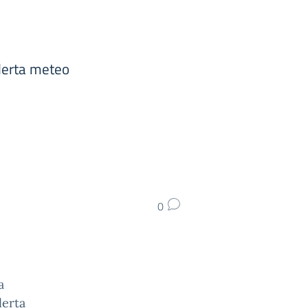
lerta meteo
0
a
lerta