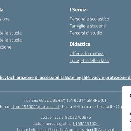
la
I Servizi
zione
Personale scolastico
Famiglie e studenti
della scuola
Percorsi di studio
della scuola
Didattica
azione
Offerta formativa
I progetti delle classi
licy
Dichiarazione di accessibilità
Note legali
Privacy e protezione d
Indirizzo:
VIALE LIBERTA’, 151 95014 GIARRE (CT)
Email:
ctmm151004@istruzione.it
Posta elettronica certificata (PEC):
ctmm1
Codice fiscale: 92032760875
Codice meccanografico:
CTMM151004
Codice Indice delle Pubbliche Amministrazioni (IPA): cpiacd