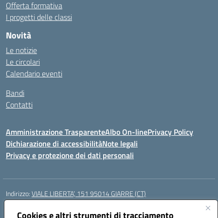
Offerta formativa
I progetti delle classi
Novità
Le notizie
Le circolari
Calendario eventi
Bandi
Contatti
Amministrazione Trasparente
Albo On-line
Privacy Policy
Dichiarazione di accessibilità
Note legali
Privacy e protezione dei dati personali
Indirizzo:
VIALE LIBERTA’, 151 95014 GIARRE (CT)
Centralino:
0955864506
Email:
ctmm151004@istruzione.it
Posta elettronica certificata (PEC):
Cookies e altri strumenti di tracciamento
ctmm151004@pec.istruzione.it