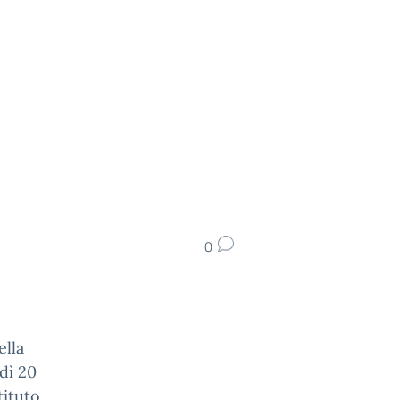
0
ella
dì 20
tituto.