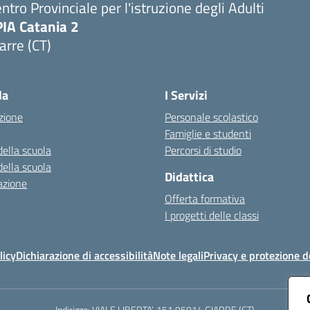
ntro Provinciale per l'istruzione degli Adulti
PIA Catania 2
arre (CT)
Visita la pagina iniziale della scuola
la
I Servizi
zione
Personale scolastico
Famiglie e studenti
della scuola
Percorsi di studio
della scuola
Didattica
azione
Offerta formativa
I progetti delle classi
licy
Dichiarazione di accessibilità
Note legali
Privacy e protezione d
Indirizzo:
VIALE LIBERTA’, 151 95014 GIARRE (CT)