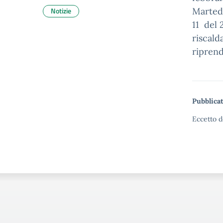
Notizie
Martedì
11
del 
riscald
ripren
Pubblicat
Eccetto d