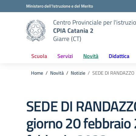
Vai ai contenuti
Vai al menu di navigazione
Vai al footer
Ministero dell'Istruzione e del Merito
Centro Provinciale per l'istruzi
CPIA Catania 2
Giarre (CT)
Scuola
Servizi
Novità
Didattica
Home
Novità
Notizie
SEDE DI RANDAZZO – S
SEDE DI RANDAZZO 
giorno 20 febbraio