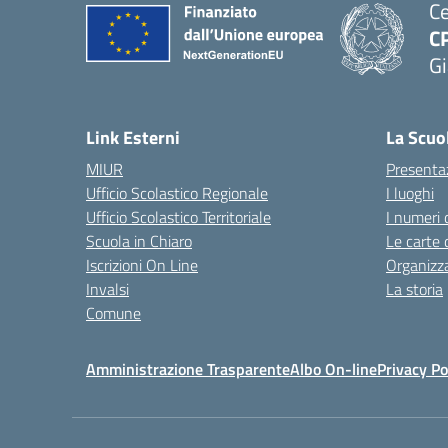
Ce
C
Gi
— 
Link Esterni
La Scuo
MIUR
Presenta
Ufficio Scolastico Regionale
I luoghi
Ufficio Scolastico Territoriale
I numeri 
Scuola in Chiaro
Le carte 
Iscrizioni On Line
Organizz
Invalsi
La storia
Comune
Amministrazione Trasparente
Albo On-line
Privacy Po