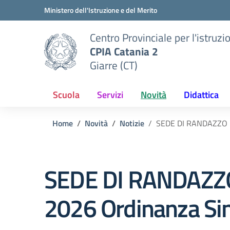
Vai ai contenuti
Vai al menu di navigazione
Vai al footer
Ministero dell'Istruzione e del Merito
Centro Provinciale per l'istruzi
CPIA Catania 2
Giarre (CT)
Scuola
Servizi
Novità
Didattica
Home
Novità
Notizie
SEDE DI RANDAZZO – 
SEDE DI RANDAZZO 
2026 Ordinanza Sin