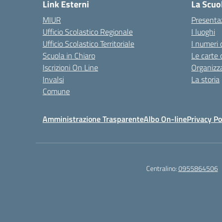
Link Esterni
La Scuo
MIUR
Presenta
Ufficio Scolastico Regionale
I luoghi
Ufficio Scolastico Territoriale
I numeri 
Scuola in Chiaro
Le carte 
Iscrizioni On Line
Organizz
Invalsi
La storia
Comune
Amministrazione Trasparente
Albo On-line
Privacy Po
Centralino:
0955864506