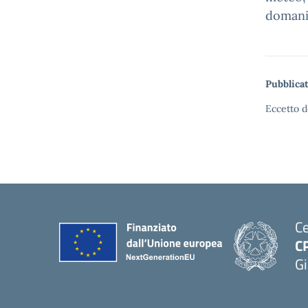
domani,
Pubblicat
Eccetto d
Ce
C
Gi
— 