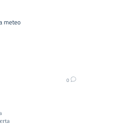
ta meteo
0
a
erta