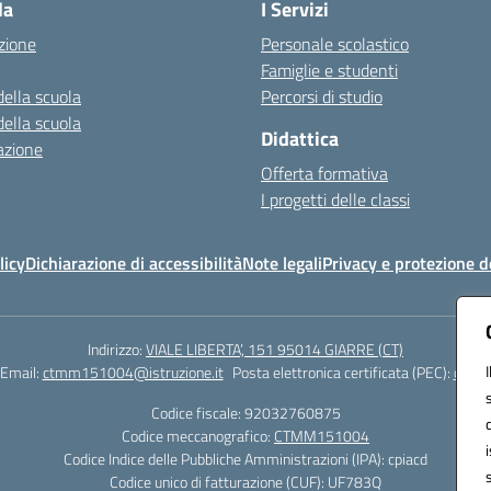
la
I Servizi
zione
Personale scolastico
Famiglie e studenti
della scuola
Percorsi di studio
della scuola
Didattica
azione
Offerta formativa
I progetti delle classi
licy
Dichiarazione di accessibilità
Note legali
Privacy e protezione d
Indirizzo:
VIALE LIBERTA’, 151 95014 GIARRE (CT)
Email:
ctmm151004@istruzione.it
Posta elettronica certificata (PEC):
ctmm1
Codice fiscale: 92032760875
Codice meccanografico:
CTMM151004
Codice Indice delle Pubbliche Amministrazioni (IPA): cpiacd
Codice unico di fatturazione (CUF): UF783Q