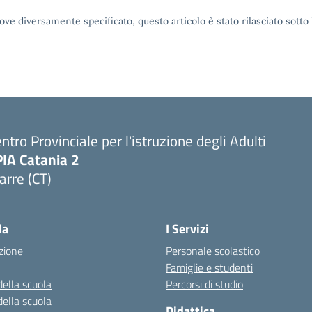
ove diversamente specificato, questo articolo è stato rilasciato sott
ntro Provinciale per l'istruzione degli Adulti
PIA Catania 2
arre (CT)
Visita la pagina iniziale della scuola
la
I Servizi
zione
Personale scolastico
Famiglie e studenti
della scuola
Percorsi di studio
della scuola
Didattica