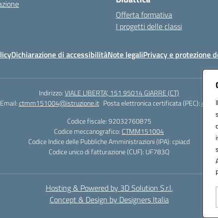
azione
Offerta formativa
I progetti delle classi
licy
Dichiarazione di accessibilità
Note legali
Privacy e protezione d
Indirizzo:
VIALE LIBERTA’, 151 95014 GIARRE (CT)
Email:
ctmm151004@istruzione.it
Posta elettronica certificata (PEC):
ctmm1
Codice fiscale: 92032760875
Codice meccanografico:
CTMM151004
Codice Indice delle Pubbliche Amministrazioni (IPA): cpiacd
Codice unico di fatturazione (CUF): UF783Q
Hosting & Powered by 3D Solution S.r.l.
Concept & Design by Designers Italia