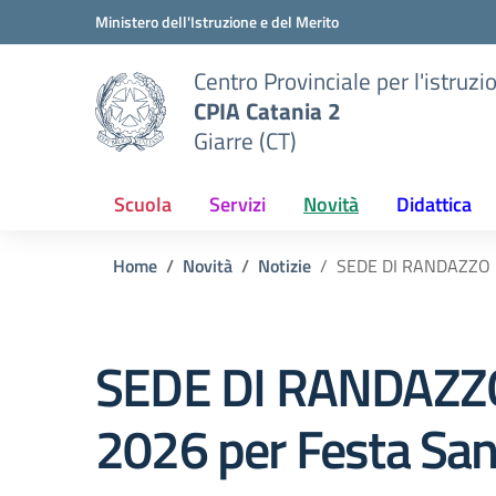
Vai ai contenuti
Vai al menu di navigazione
Vai al footer
Ministero dell'Istruzione e del Merito
Centro Provinciale per l'istruzi
CPIA Catania 2
Giarre (CT)
Scuola
Servizi
Novità
Didattica
Home
Novità
Notizie
SEDE DI RANDAZZO – 
SEDE DI RANDAZZO 
2026 per Festa San