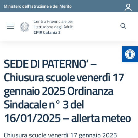
Vai ai contenuti
Vai al menu di navigazione
Vai al footer
Ministero dell'Istruzione e del Merito
Centro Provinciale per
l'istruzione degli Adulti
CPIA Catania 2
Apr
SEDE DI PATERNO’ –
Chiusura scuole venerdì 17
gennaio 2025 Ordinanza
Sindacale n° 3 del
16/01/2025 – allerta meteo
Chiusura scuole venerdì 17 gennaio 2025