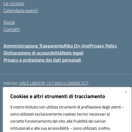
Le circolari
Calendario eventi
Bandi
Contatti
Amministrazione Trasparente
Albo On-line
Privacy Policy
Dichiarazione di accessibilità
Note legali
Privacy e protezione dei dati personali
Indirizzo:
VIALE LIBERTA’, 151 95014 GIARRE (CT)
Centralino:
0955864506
Email:
ctmm151004@istruzione.it
Posta elettronica certificata (PEC):
Cookies e altri strumenti di tracciamento
ctmm151004@pec.istruzione.it
Codice fiscale: 92032760875
Il nostro Istituto non utilizza strumenti di profilazione degli utenti -
Codice meccanografico:
CTMM151004
sono utilizzati esclusivamente cookies tecnici necessari al
Codice Indice delle Pubbliche Amministrazioni (IPA): cpiacd
corretto funzionamento del sito, alla fruibilità dei servizi
Codice unico di fatturazione (CUF): UF783Q
istituzionali e alla sua accessibilità – sono utilizzati, inoltre,