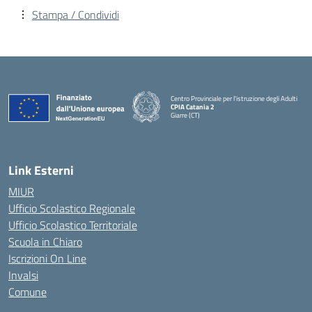
Stampa / Condividi
Centro Provinciale per l'istruzione degli Adulti
CPIA Catania 2
Giarre (CT)
— Visita la pagina iniziale della scuola
Link Esterni
MIUR
Ufficio Scolastico Regionale
Ufficio Scolastico Territoriale
Scuola in Chiaro
Iscrizioni On Line
Invalsi
Comune