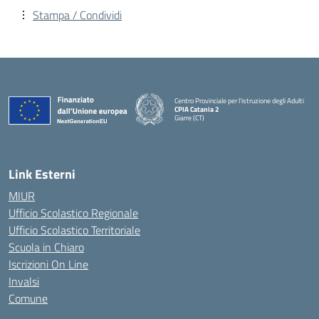
Stampa / Condividi
Centro Provinciale per l'istruzione degli Adulti
CPIA Catania 2
Giarre (CT)
— Visita la pagina iniziale della scuola
Link Esterni
MIUR
Ufficio Scolastico Regionale
Ufficio Scolastico Territoriale
Scuola in Chiaro
Iscrizioni On Line
Invalsi
Comune