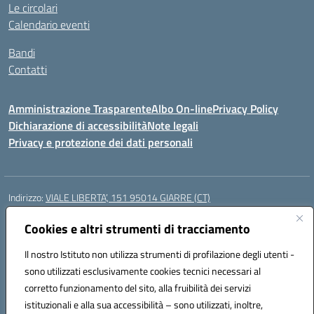
Le circolari
Calendario eventi
Bandi
Contatti
Amministrazione Trasparente
Albo On-line
Privacy Policy
Dichiarazione di accessibilità
Note legali
Privacy e protezione dei dati personali
Indirizzo:
VIALE LIBERTA’, 151 95014 GIARRE (CT)
Centralino:
0955864506
Email:
ctmm151004@istruzione.it
Posta elettronica certificata (PEC):
Cookies e altri strumenti di tracciamento
ctmm151004@pec.istruzione.it
Codice fiscale: 92032760875
Il nostro Istituto non utilizza strumenti di profilazione degli utenti -
Codice meccanografico:
CTMM151004
sono utilizzati esclusivamente cookies tecnici necessari al
Codice Indice delle Pubbliche Amministrazioni (IPA): cpiacd
corretto funzionamento del sito, alla fruibilità dei servizi
Codice unico di fatturazione (CUF): UF783Q
istituzionali e alla sua accessibilità – sono utilizzati, inoltre,