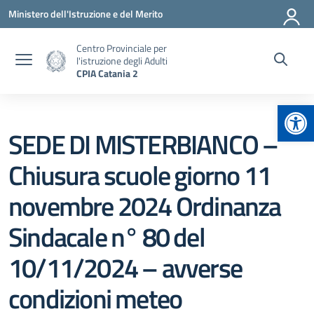
Vai ai contenuti
Vai al menu di navigazione
Vai al footer
Ministero dell'Istruzione e del Merito
Centro Provinciale per
l'istruzione degli Adulti
CPIA Catania 2
Apr
SEDE DI MISTERBIANCO –
Chiusura scuole giorno 11
novembre 2024 Ordinanza
Sindacale n° 80 del
10/11/2024 – avverse
condizioni meteo