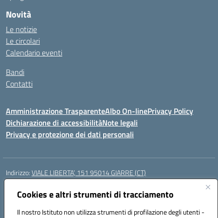
Novità
Le notizie
Le circolari
Calendario eventi
Bandi
Contatti
Amministrazione Trasparente
Albo On-line
Privacy Policy
Dichiarazione di accessibilità
Note legali
Privacy e protezione dei dati personali
Indirizzo:
VIALE LIBERTA’, 151 95014 GIARRE (CT)
Centralino:
0955864506
Email:
ctmm151004@istruzione.it
Posta elettronica certificata (PEC):
Cookies e altri strumenti di tracciamento
ctmm151004@pec.istruzione.it
Codice fiscale: 92032760875
Il nostro Istituto non utilizza strumenti di profilazione degli utenti -