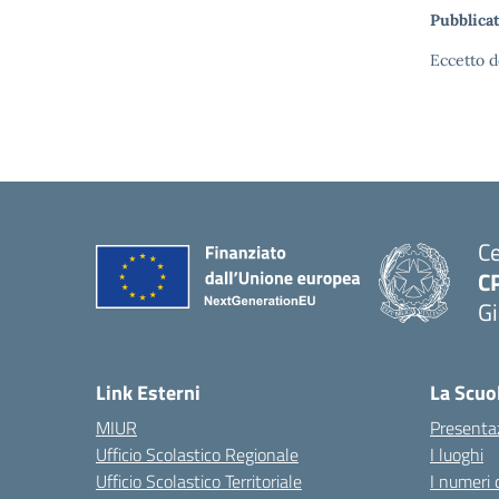
Pubblicat
Eccetto d
Ce
C
Gi
— 
Link Esterni
La Scuo
MIUR
Presenta
Ufficio Scolastico Regionale
I luoghi
Ufficio Scolastico Territoriale
I numeri 