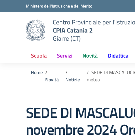
Vai ai contenuti
Vai al menu di navigazione
Vai al footer
Ministero dell'Istruzione e del Merito
Centro Provinciale per l'istruzi
CPIA Catania 2
Giarre (CT)
Scuola
Servizi
Novità
Didattica
Home
SEDE DI MASCALUCIA 
Novità
Notizie
meteo
SEDE DI MASCALUCI
novembre 2024 Ord