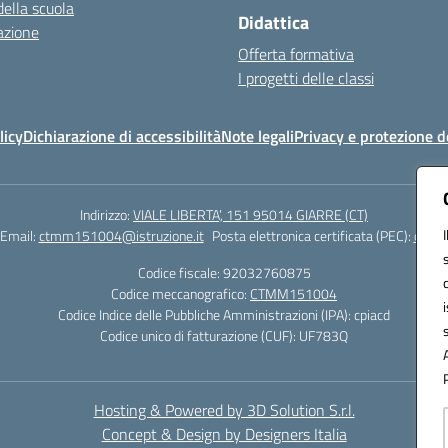
della scuola
Didattica
azione
Offerta formativa
I progetti delle classi
licy
Dichiarazione di accessibilità
Note legali
Privacy e protezione d
Indirizzo:
VIALE LIBERTA’, 151 95014 GIARRE (CT)
Email:
ctmm151004@istruzione.it
Posta elettronica certificata (PEC):
ctmm1
Codice fiscale: 92032760875
Codice meccanografico:
CTMM151004
Codice Indice delle Pubbliche Amministrazioni (IPA): cpiacd
Codice unico di fatturazione (CUF): UF783Q
Hosting & Powered by 3D Solution S.r.l.
Concept & Design by Designers Italia