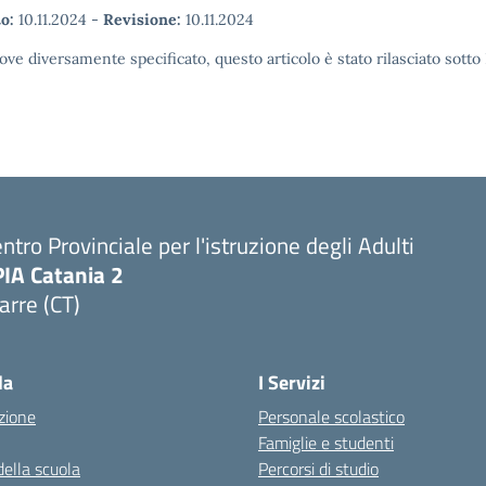
o:
10.11.2024
-
Revisione:
10.11.2024
ove diversamente specificato, questo articolo è stato rilasciato sott
ntro Provinciale per l'istruzione degli Adulti
PIA Catania 2
arre (CT)
Visita la pagina iniziale della scuola
la
I Servizi
zione
Personale scolastico
Famiglie e studenti
della scuola
Percorsi di studio