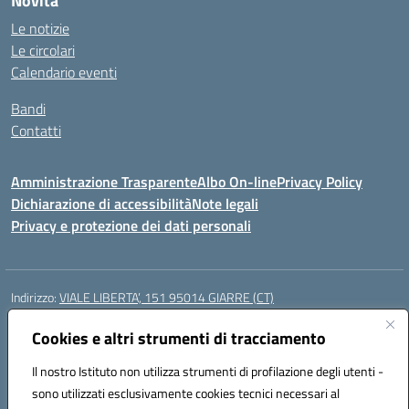
Novità
Le notizie
Le circolari
Calendario eventi
Bandi
Contatti
Amministrazione Trasparente
Albo On-line
Privacy Policy
Dichiarazione di accessibilità
Note legali
Privacy e protezione dei dati personali
Indirizzo:
VIALE LIBERTA’, 151 95014 GIARRE (CT)
Centralino:
0955864506
Email:
ctmm151004@istruzione.it
Posta elettronica certificata (PEC):
Cookies e altri strumenti di tracciamento
ctmm151004@pec.istruzione.it
Codice fiscale: 92032760875
Il nostro Istituto non utilizza strumenti di profilazione degli utenti -
Codice meccanografico:
CTMM151004
sono utilizzati esclusivamente cookies tecnici necessari al
Codice Indice delle Pubbliche Amministrazioni (IPA): cpiacd