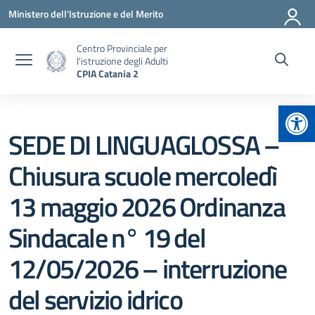
Vai ai contenuti
Vai al menu di navigazione
Vai al footer
Ministero dell'Istruzione e del Merito
Centro Provinciale per
l'istruzione degli Adulti
CPIA Catania 2
Apr
SEDE DI LINGUAGLOSSA –
Chiusura scuole mercoledì
13 maggio 2026 Ordinanza
Sindacale n° 19 del
12/05/2026 – interruzione
del servizio idrico