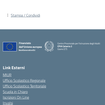
Stampa / Condividi
Centro Provinciale per l'istruzione degli Adulti
CPIA Catania 2
Giarre (CT)
— Visita la pagina iniziale della scuola
Link Esterni
MIUR
Ufficio Scolastico Regionale
Ufficio Scolastico Territoriale
Scuola in Chiaro
Iscrizioni On Line
Invalsi