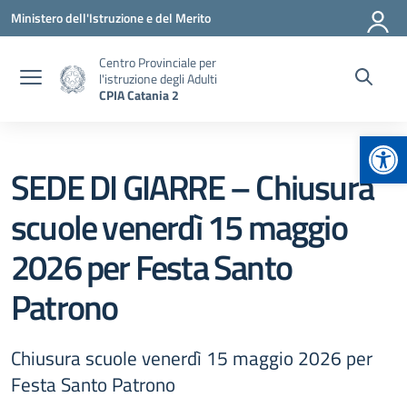
Vai ai contenuti
Vai al menu di navigazione
Vai al footer
Ministero dell'Istruzione e del Merito
Centro Provinciale per
l'istruzione degli Adulti
CPIA Catania 2
Apr
SEDE DI GIARRE – Chiusura
scuole venerdì 15 maggio
2026 per Festa Santo
Patrono
Chiusura scuole venerdì 15 maggio 2026 per
Festa Santo Patrono