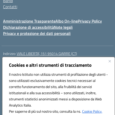
Bandi
Contatti
Amministrazione Trasparente
Albo On-line
Privacy Policy
Dichiarazione di accessibilità
Note legali
Privacy e protezione dei dati personali
Indirizzo:
VIALE LIBERTA’, 151 95014 GIARRE (CT)
Centralino:
0955864506
Email:
ctmm151004@istruzione.it
Posta elettronica certificata (PEC):
Cookies e altri strumenti di tracciamento
ctmm151004@pec.istruzione.it
Codice fiscale: 92032760875
Il nostro Istituto non utilizza strumenti di profilazione degli utenti -
Codice meccanografico:
CTMM151004
sono utilizzati esclusivamente cookies tecnici necessari al
Codice Indice delle Pubbliche Amministrazioni (IPA): cpiacd
corretto funzionamento del sito, alla fruibilità dei servizi
Codice unico di fatturazione (CUF): UF783Q
istituzionali e alla sua accessibilità – sono utilizzati, inoltre,
strumenti statistici anonimizzati messi a disposizione da Web
Analytics Italia.
Hosting & Powered by 3D Solution S.r.l.
Per saperne di più sul nostro sito, consulta la ns.
Cookie Policy.