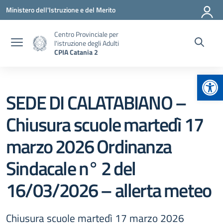
Vai ai contenuti
Vai al menu di navigazione
Vai al footer
Ministero dell'Istruzione e del Merito
Centro Provinciale per
l'istruzione degli Adulti
CPIA Catania 2
Apr
SEDE DI CALATABIANO –
Chiusura scuole martedì 17
marzo 2026 Ordinanza
Sindacale n° 2 del
16/03/2026 – allerta meteo
Chiusura scuole martedì 17 marzo 2026