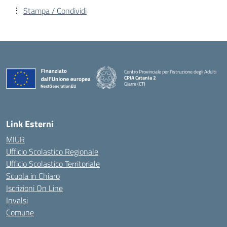
Stampa / Condividi
Centro Provinciale per l'istruzione degli Adulti
CPIA Catania 2
Giarre (CT)
— Visita la pagina iniziale della scuola
Link Esterni
MIUR
Ufficio Scolastico Regionale
Ufficio Scolastico Territoriale
Scuola in Chiaro
Iscrizioni On Line
Invalsi
Comune