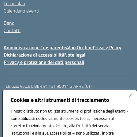
Le circolari
Calendario eventi
Bandi
Contatti
Amministrazione Trasparente
Albo On-line
Privacy Policy
Dichiarazione di accessibilità
Note legali
Privacy e protezione dei dati personali
Indirizzo:
VIALE LIBERTA’, 151 95014 GIARRE (CT)
Centralino:
0955864506
Email:
ctmm151004@istruzione.it
Posta elettronica certificata (PEC):
Cookies e altri strumenti di tracciamento
ctmm151004@pec.istruzione.it
Codice fiscale: 92032760875
Il nostro Istituto non utilizza strumenti di profilazione degli utenti -
Codice meccanografico:
CTMM151004
sono utilizzati esclusivamente cookies tecnici necessari al
Codice Indice delle Pubbliche Amministrazioni (IPA): cpiacd
corretto funzionamento del sito, alla fruibilità dei servizi
Codice unico di fatturazione (CUF): UF783Q
istituzionali e alla sua accessibilità – sono utilizzati, inoltre,