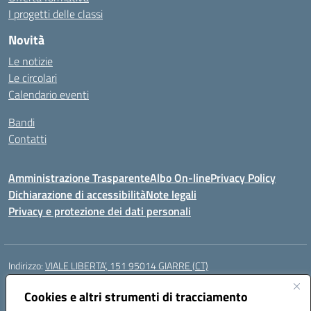
I progetti delle classi
Novità
Le notizie
Le circolari
Calendario eventi
Bandi
Contatti
Amministrazione Trasparente
Albo On-line
Privacy Policy
Dichiarazione di accessibilità
Note legali
Privacy e protezione dei dati personali
Indirizzo:
VIALE LIBERTA’, 151 95014 GIARRE (CT)
Centralino:
0955864506
Email:
ctmm151004@istruzione.it
Posta elettronica certificata (PEC):
Cookies e altri strumenti di tracciamento
ctmm151004@pec.istruzione.it