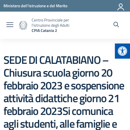
Vai ai contenuti
Vai al menu di navigazione
Vai al footer
Ministero dell'Istruzione e del Merito
Centro Provinciale per
l'istruzione degli Adulti
CPIA Catania 2
Apr
SEDE DI CALATABIANO –
Chiusura scuola giorno 20
febbraio 2023 e sospensione
attività didattiche giorno 21
febbraio 2023Si comunica
agli studenti, alle famiglie e