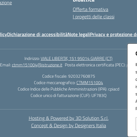
azione
Offerta formativa
I progetti delle classi
licy
Dichiarazione di accessibilità
Note legali
Privacy e protezione d
Indirizzo:
VIALE LIBERTA’, 151 95014 GIARRE (CT)
Email:
ctmm151004@istruzione.it
Posta elettronica certificata (PEC):
ctmm1
Codice fiscale: 92032760875
Codice meccanografico:
CTMM151004
Codice Indice delle Pubbliche Amministrazioni (IPA): cpiacd
Codice unico di fatturazione (CUF): UF783Q
Hosting & Powered by 3D Solution S.r.l.
Concept & Design by Designers Italia