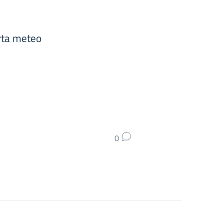
rta meteo
0