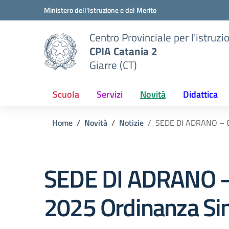
Vai ai contenuti
Vai al menu di navigazione
Vai al footer
Ministero dell'Istruzione e del Merito
Centro Provinciale per l'istruzi
CPIA Catania 2
Giarre (CT)
Scuola
Servizi
Novità
Didattica
Home
Novità
Notizie
SEDE DI ADRANO – Ch
SEDE DI ADRANO – 
2025 Ordinanza Sin