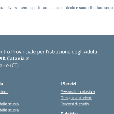
ove diversamente specificato, questo articolo è stato rilasciato sott
ntro Provinciale per l'istruzione degli Adulti
PIA Catania 2
arre (CT)
Visita la pagina iniziale della scuola
la
I Servizi
zione
Personale scolastico
Famiglie e studenti
della scuola
Percorsi di studio
della scuola
Didattica