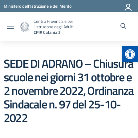
Vai ai contenuti
Vai al menu di navigazione
Vai al footer
Ministero dell'Istruzione e del Merito
Centro Provinciale per
l'istruzione degli Adulti
CPIA Catania 2
Apr
SEDE DI ADRANO – Chiusura
scuole nei giorni 31 ottobre e
2 novembre 2022, Ordinanza
Sindacale n. 97 del 25-10-
2022